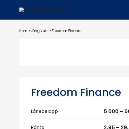
Hem
>
Långivare
>
Freedom Finance
Freedom Finance
5 000 – 6
Lånebelopp
2,95 – 29
Ränta