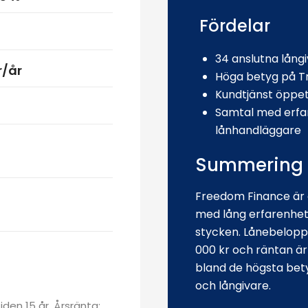
Fördelar
34 anslutna lång
r/år
Höga betyg på Tr
Kundtjänst öppet
Samtal med erfa
lånhandläggare
Summering
Freedom Finance är 
med lång erfarenhet.
stycken. Lånebeloppe
000 kr och räntan är
bland de högsta bet
och långivare.
den 15 år. Årsränta: